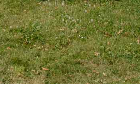
EMAIL
tourniaire@wanadoo.fr