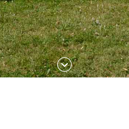
ADRESSE
20, rue du Maréchal Joffre
78700 Conflans-Saite-Honorine