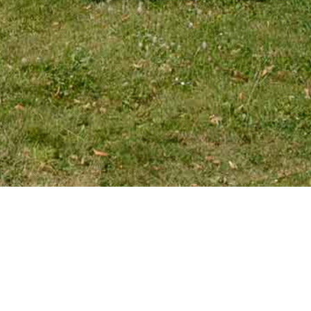
EMAIL
tourniaire@wanadoo.fr