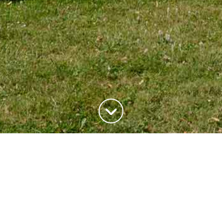
ADRESSE
20, rue du Maréchal Joffre
78700 Conflans-Saite-Honorine