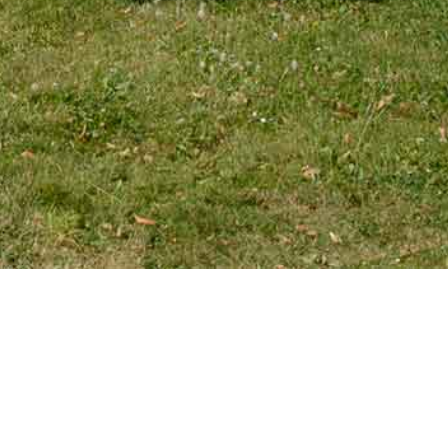
EMAIL
tourniaire@wanadoo.fr