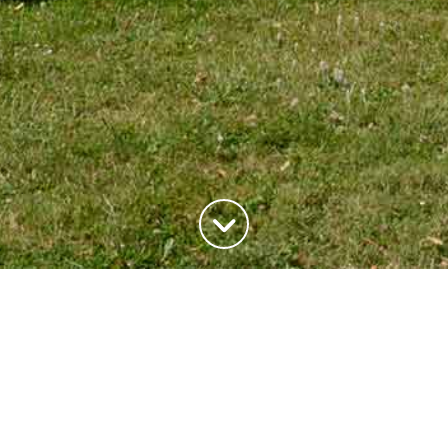
ADRESSE
20, rue du Maréchal Joffre
78700 Conflans-Saite-Honorine