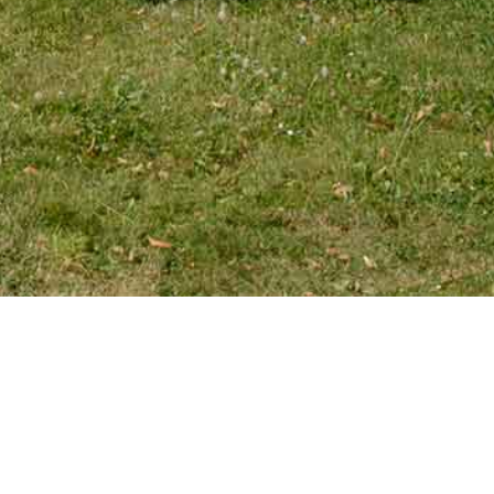
EMAIL
tourniaire@wanadoo.fr