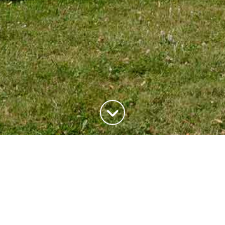
ADRESSE
20, rue du Maréchal Joffre
78700 Conflans-Saite-Honorine