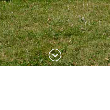
ADRESSE
20, rue du Maréchal Joffre
78700 Conflans-Saite-Honorine