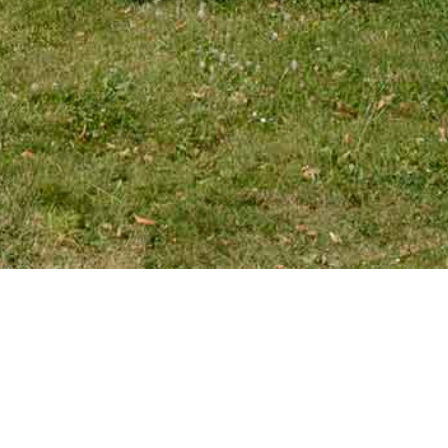
EMAIL
tourniaire@wanadoo.fr