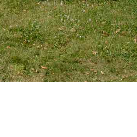
EMAIL
tourniaire@wanadoo.fr