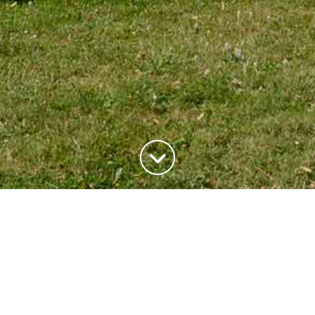
ADRESSE
20, rue du Maréchal Joffre
78700 Conflans-Saite-Honorine