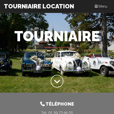
TOURNIAIRE LOCATION
Toggle navi
Menu
TOURNIAIRE
Location de voiture
de
prestige
avec
chauffeur
TÉLÉPHONE
Tél. 01 39 72 66 55