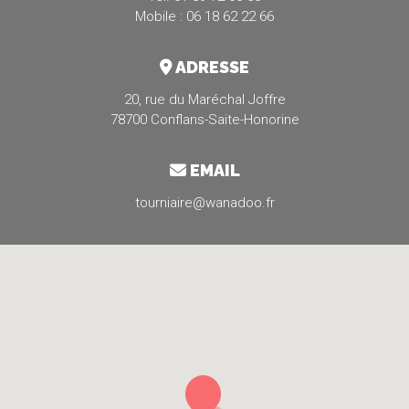
Mobile : 06 18 62 22 66
ADRESSE
20, rue du Maréchal Joffre
78700 Conflans-Saite-Honorine
EMAIL
tourniaire@wanadoo.fr