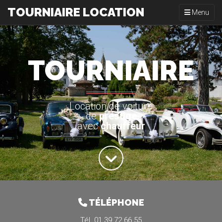
TOURNIAIRE LOCATION
Toggle navi
Menu
TOURNIAIRE
Location de voiture
de
prestige
avec
chauffeur
TÉLÉPHONE
Tél. 01 39 72 66 55