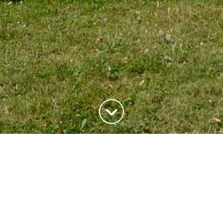
ADRESSE
20, rue du Maréchal Joffre
78700 Conflans-Saite-Honorine