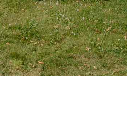
EMAIL
tourniaire@wanadoo.fr