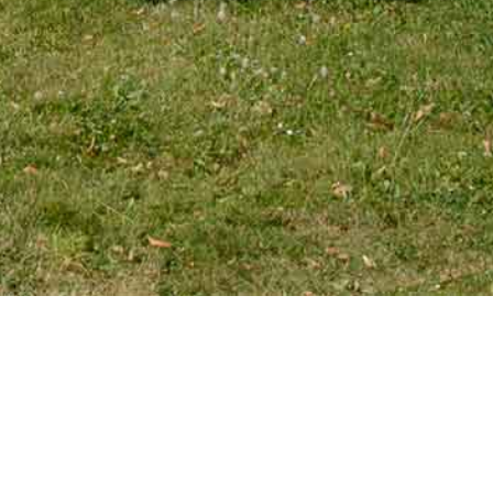
EMAIL
tourniaire@wanadoo.fr