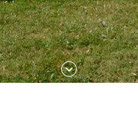
ADRESSE
20, rue du Maréchal Joffre
78700 Conflans-Saite-Honorine