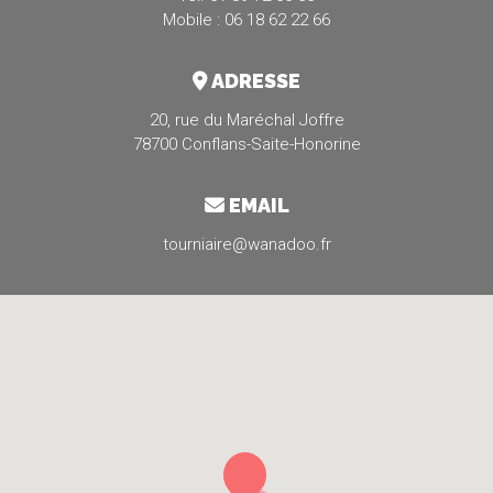
Mobile : 06 18 62 22 66
ADRESSE
20, rue du Maréchal Joffre
78700 Conflans-Saite-Honorine
EMAIL
tourniaire@wanadoo.fr