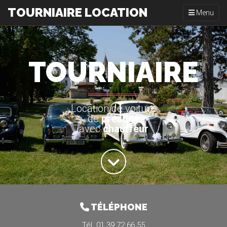
TOURNIAIRE LOCATION
Toggle navi
Menu
TOURNIAIRE
Location de voiture
de
prestige
avec
chauffeur
TÉLÉPHONE
Tél. 01 39 72 66 55