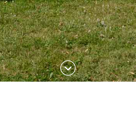
ADRESSE
20, rue du Maréchal Joffre
78700 Conflans-Saite-Honorine