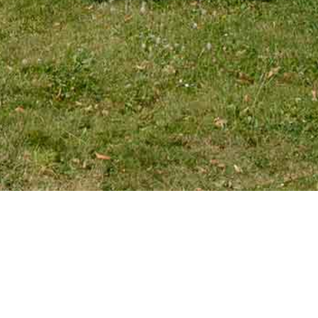
EMAIL
tourniaire@wanadoo.fr