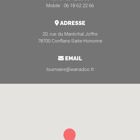
Mobile : 06 18 62 22 66
ADRESSE
20, rue du Maréchal Joffre
78700 Conflans-Saite-Honorine
EMAIL
tourniaire@wanadoo.fr