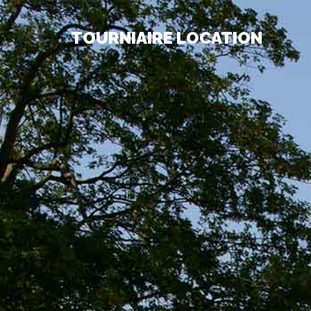
TOURNIAIRE LOCATION