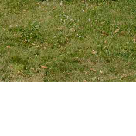
EMAIL
tourniaire@wanadoo.fr