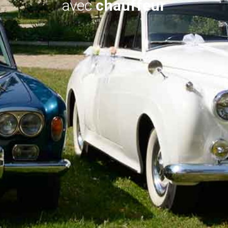
avec
chauffeur