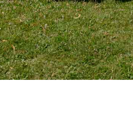
TÉLÉPHONE
Tél. 01 39 72 66 55
Mobile : 06 18 62 22 66