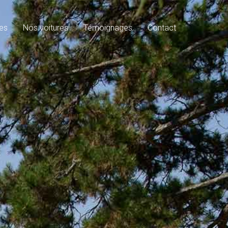
es
Nos voitures
Témoignages
Contact