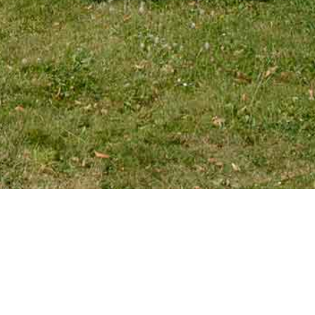
EMAIL
tourniaire@wanadoo.fr