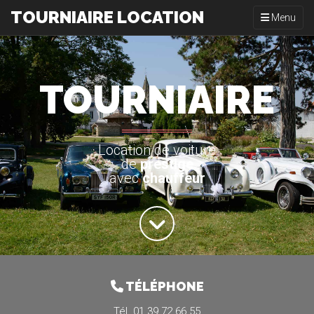
TOURNIAIRE LOCATION
Toggle navi
Menu
TOURNIAIRE
Location de voiture
de
prestige
avec
chauffeur
TÉLÉPHONE
Tél. 01 39 72 66 55