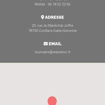
Mobile : 06 18 62 22 66
ADRESSE
20, rue du Maréchal Joffre
78700 Conflans-Saite-Honorine
EMAIL
tourniaire@wanadoo.fr