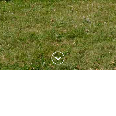
ADRESSE
20, rue du Maréchal Joffre
78700 Conflans-Saite-Honorine