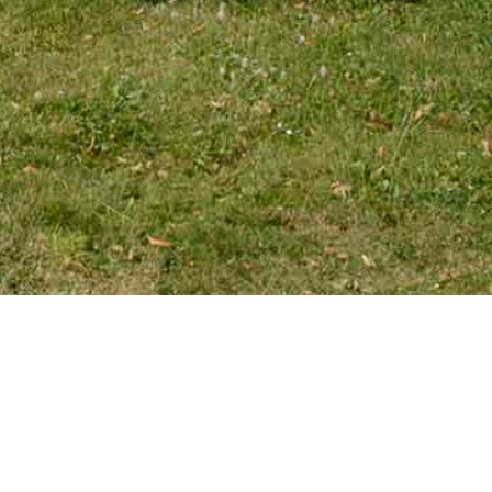
EMAIL
tourniaire@wanadoo.fr