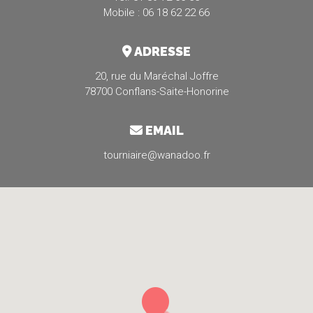
Mobile : 06 18 62 22 66
ADRESSE
20, rue du Maréchal Joffre
78700 Conflans-Saite-Honorine
EMAIL
tourniaire@wanadoo.fr