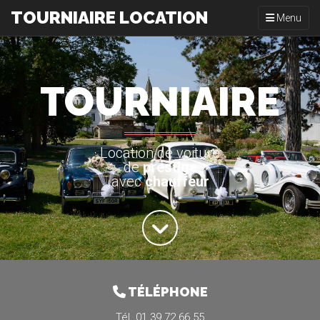
TOURNIAIRE LOCATION
Toggle navi
Menu
TOURNIAIRE
Location de voiture
de
prestige
avec
chauffeur
TÉLÉPHONE
Tél. 01 39 72 66 55