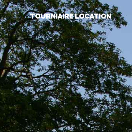
TOURNIAIRE LOCATION