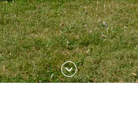
ADRESSE
20, rue du Maréchal Joffre
78700 Conflans-Saite-Honorine