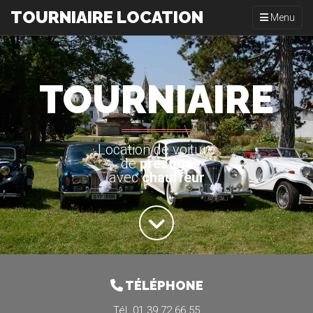
TOURNIAIRE LOCATION
Toggle navi
Menu
TOURNIAIRE
Location de voiture
de
prestige
avec
chauffeur
TÉLÉPHONE
Tél. 01 39 72 66 55