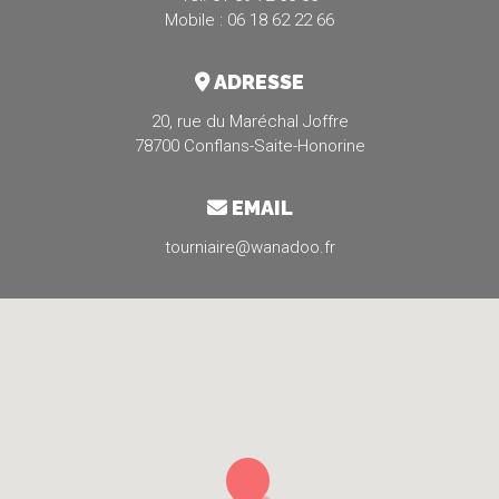
Mobile : 06 18 62 22 66
ADRESSE
20, rue du Maréchal Joffre
78700 Conflans-Saite-Honorine
EMAIL
tourniaire@wanadoo.fr