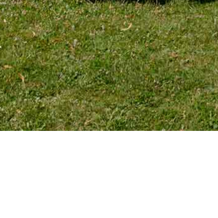
TÉLÉPHONE
Tél. 01 39 72 66 55
Mobile : 06 18 62 22 66