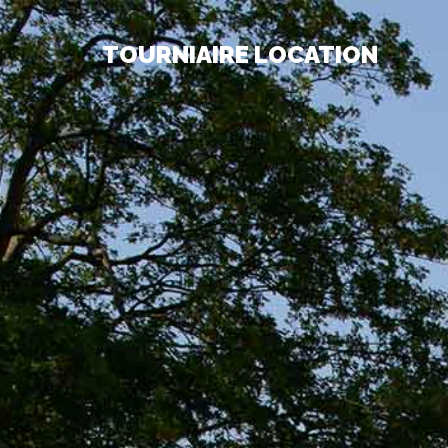
TOURNIAIRE LOCATION