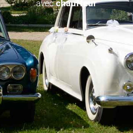
avec
chauffeur