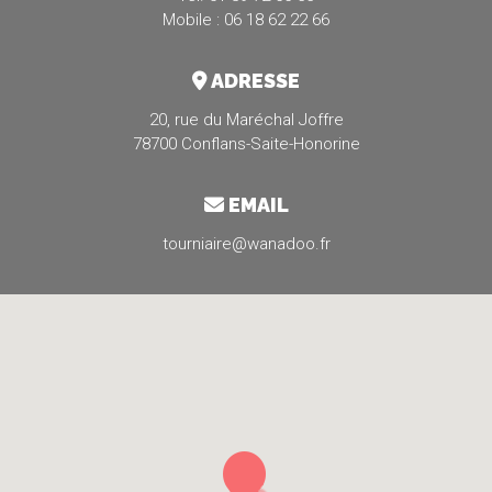
Mobile : 06 18 62 22 66
ADRESSE
20, rue du Maréchal Joffre
78700 Conflans-Saite-Honorine
EMAIL
tourniaire@wanadoo.fr