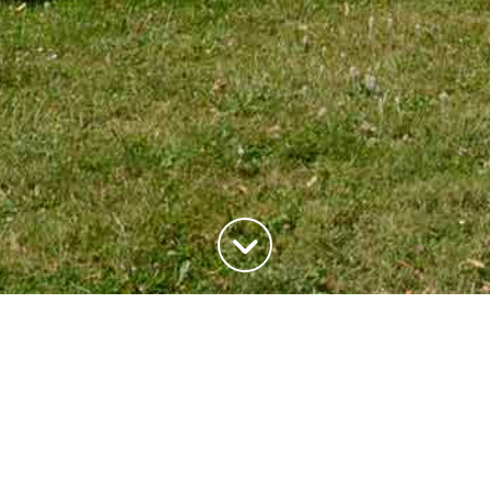
ADRESSE
20, rue du Maréchal Joffre
78700 Conflans-Saite-Honorine