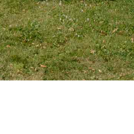
EMAIL
tourniaire@wanadoo.fr