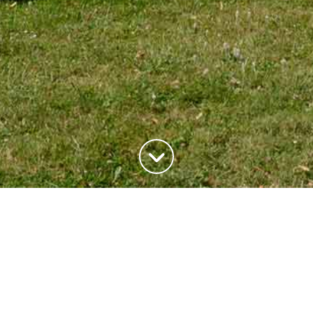
ADRESSE
20, rue du Maréchal Joffre
78700 Conflans-Saite-Honorine