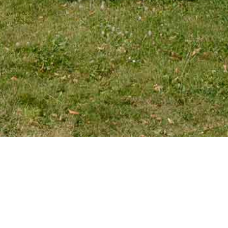
EMAIL
tourniaire@wanadoo.fr