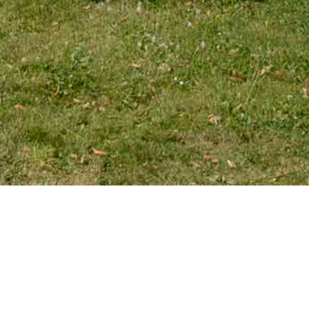
EMAIL
tourniaire@wanadoo.fr