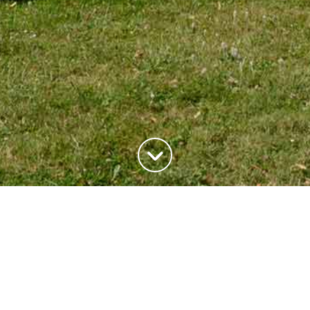
ADRESSE
20, rue du Maréchal Joffre
78700 Conflans-Saite-Honorine