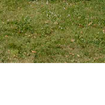
EMAIL
tourniaire@wanadoo.fr