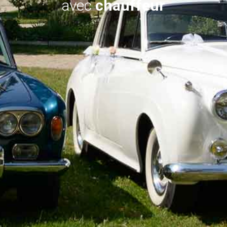
avec
chauffeur