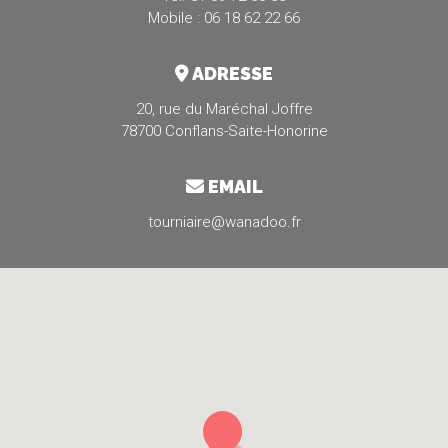
Mobile : 06 18 62 22 66
ADRESSE
20, rue du Maréchal Joffre
78700 Conflans-Saite-Honorine
EMAIL
tourniaire@wanadoo.fr