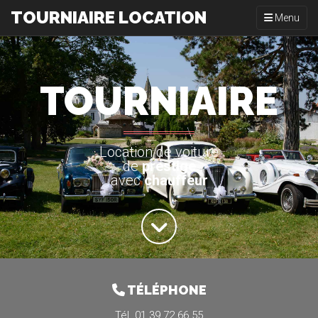
TOURNIAIRE LOCATION
Toggle navi
Menu
TOURNIAIRE
Location de voiture
de
prestige
avec
chauffeur
TÉLÉPHONE
Tél. 01 39 72 66 55