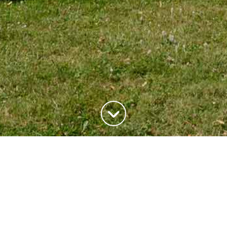
ADRESSE
20, rue du Maréchal Joffre
78700 Conflans-Saite-Honorine