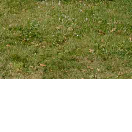
EMAIL
tourniaire@wanadoo.fr