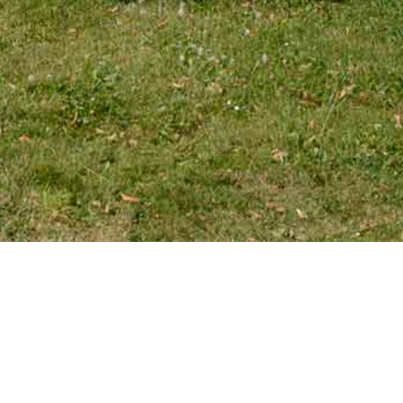
EMAIL
tourniaire@wanadoo.fr