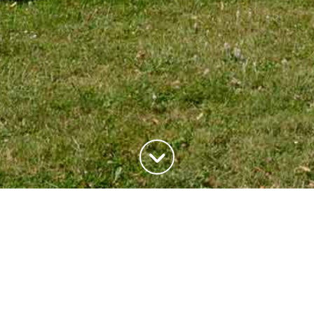
ADRESSE
20, rue du Maréchal Joffre
78700 Conflans-Saite-Honorine