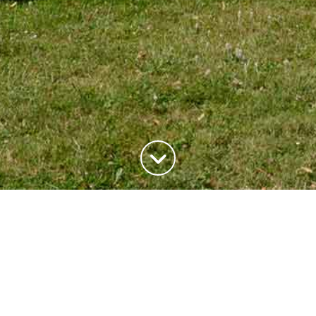
ADRESSE
20, rue du Maréchal Joffre
78700 Conflans-Saite-Honorine