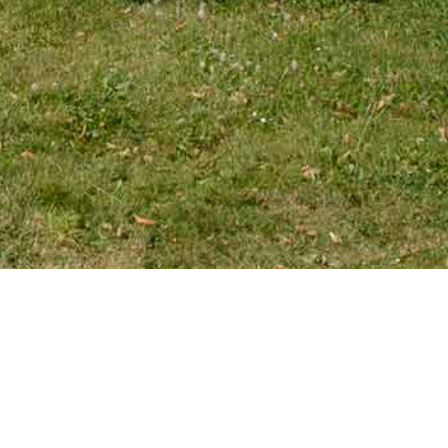
EMAIL
tourniaire@wanadoo.fr