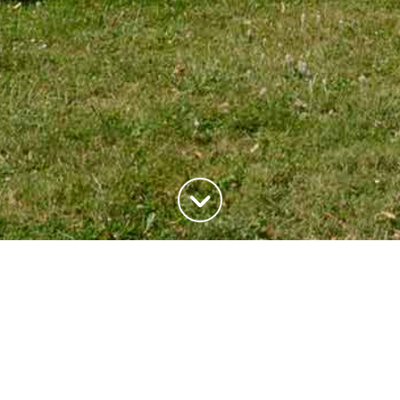
ADRESSE
20, rue du Maréchal Joffre
78700 Conflans-Saite-Honorine