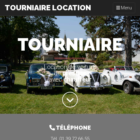
TOURNIAIRE LOCATION
Toggle navi
Menu
TOURNIAIRE
Location de voiture
de
prestige
avec
chauffeur
TÉLÉPHONE
Tél. 01 39 72 66 55