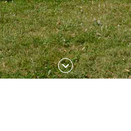
ADRESSE
20, rue du Maréchal Joffre
78700 Conflans-Saite-Honorine