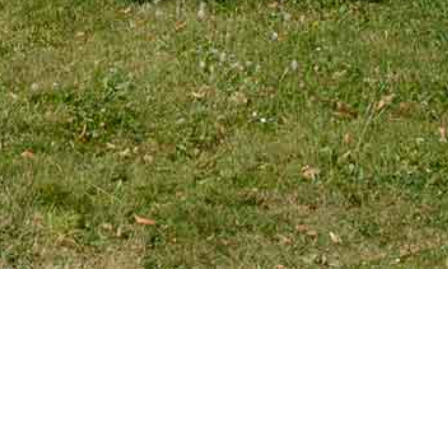
EMAIL
tourniaire@wanadoo.fr