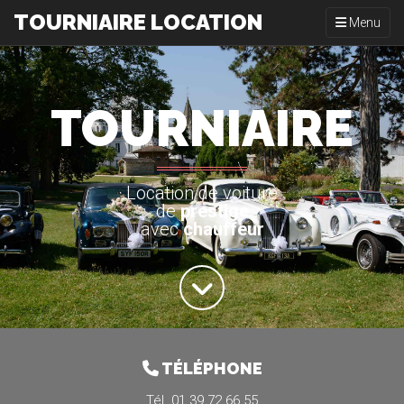
TOURNIAIRE LOCATION
Toggle navi
Menu
TOURNIAIRE
Location de voiture
de
prestige
avec
chauffeur
TÉLÉPHONE
Tél. 01 39 72 66 55