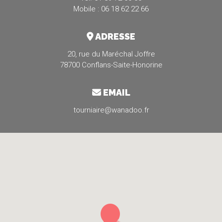
Mobile : 06 18 62 22 66
ADRESSE
20, rue du Maréchal Joffre
78700 Conflans-Saite-Honorine
EMAIL
tourniaire@wanadoo.fr