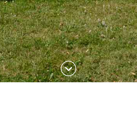
ADRESSE
20, rue du Maréchal Joffre
78700 Conflans-Saite-Honorine