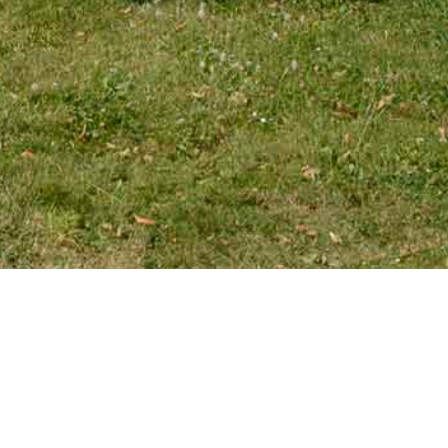
EMAIL
tourniaire@wanadoo.fr