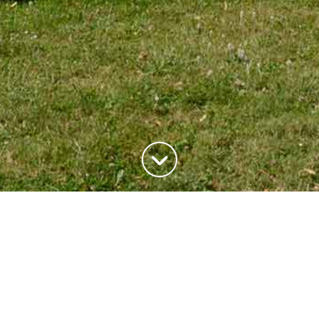
ADRESSE
20, rue du Maréchal Joffre
78700 Conflans-Saite-Honorine