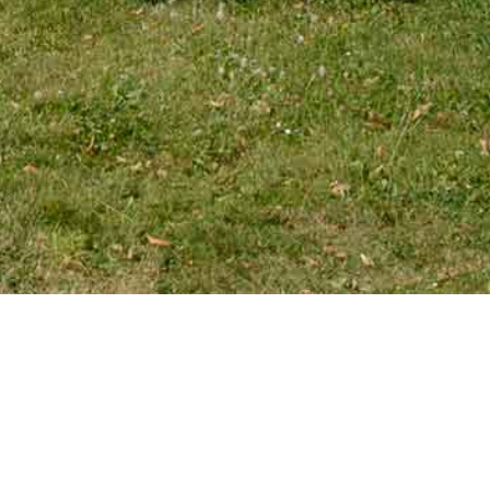
EMAIL
tourniaire@wanadoo.fr