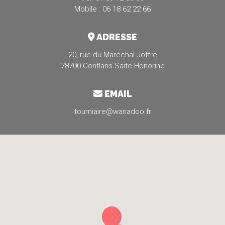
Mobile : 06 18 62 22 66
ADRESSE
20, rue du Maréchal Joffre
78700 Conflans-Saite-Honorine
EMAIL
tourniaire@wanadoo.fr