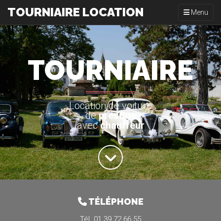
TOURNIAIRE LOCATION
Toggle navi
Menu
TOURNIAIRE
Location de voiture
de
prestige
avec
chauffeur
TÉLÉPHONE
Tél. 01 39 72 66 55