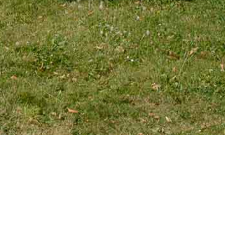
EMAIL
tourniaire@wanadoo.fr