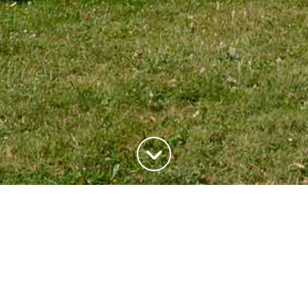
ADRESSE
20, rue du Maréchal Joffre
78700 Conflans-Saite-Honorine