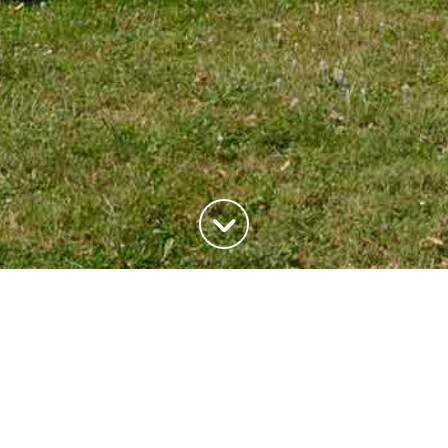
ADRESSE
20, rue du Maréchal Joffre
78700 Conflans-Saite-Honorine