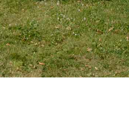
EMAIL
tourniaire@wanadoo.fr